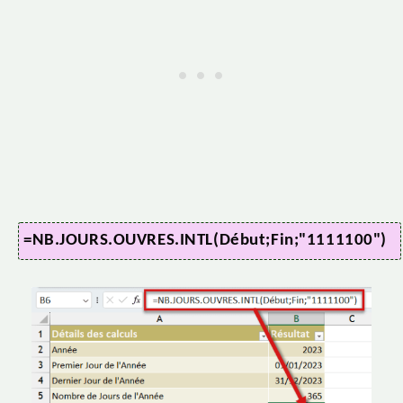
=NB.JOURS.OUVRES.INTL(Début;Fin;"1111100")