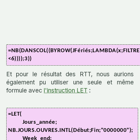
=NB(DANSCOL((BYROW(JFériés;LAMBDA(x;FILTRE
<6))));3))
Et pour le résultat des RTT, nous aurions
également pu utiliser une seule et même
formule avec
l'instruction LET
:
=LET(
Jours_année;
NB.JOURS.OUVRES.INTL(Début;Fin;"0000000");
Week_end;