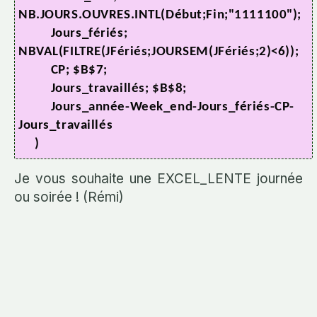
NB.JOURS.OUVRES.INTL(Début;Fin;"1111100");
Jours_fériés;
NBVAL(FILTRE(JFériés;JOURSEM(JFériés;2)<6));
CP; $B$7;
Jours_travaillés; $B$8;
Jours_année-Week_end-Jours_fériés-CP-
Jours_travaillés
)
Je vous souhaite une EXCEL_LENTE journée
ou soirée ! (Rémi)