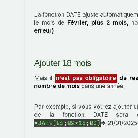
La fonction DATE ajuste automatiqueme
le mois de
Février, plus 2 mois,
nou
erreur)
Ajouter 18 mois
Mais il
n'est pas obligatoire
de res
nombre de mois
dans une année.
Par exemple, si vous voulez ajouter un
de la fonction DATE sera 
=DATE(B1;B2+18;B3)
=> 21/01/2025