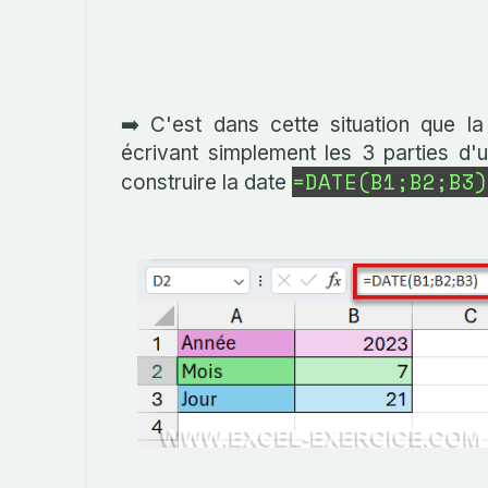
➡️ C'est dans cette situation que l
écrivant simplement les 3 parties d'
=DATE(B1;B2;B3)
construire la date