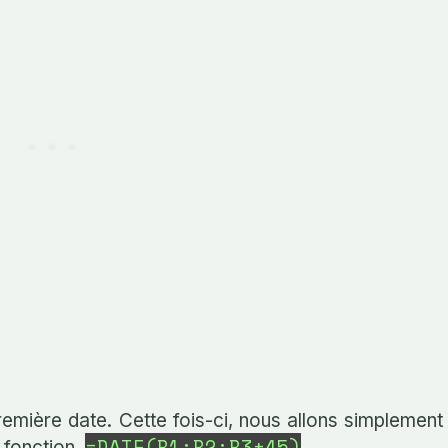
première date. Cette fois-ci, nous allons simplement
=DATE(B1;B2;B3+45)
 fonction.