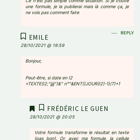
Ce n'est pas simple comme situation. Si je trouve
une formule, je la publierai mais là comme ça, je
ne vois pas comment faire
REPLY
EMILE
28/10/2021 @ 19:59
Bonjour,
Peut-être, si date en I2
=TEXTE(I2;"jjjj")&" n°"&ENT((JOUR(I2)-1)/7)+1
FRÉDÉRIC LE GUEN
28/10/2021 @ 20:05
Votre formule transforme le résultat en texte
(pas bon). Or, avec ma formule, la cellule