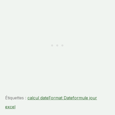
Étiquettes :
calcul date
Format Date
formule jour
excel