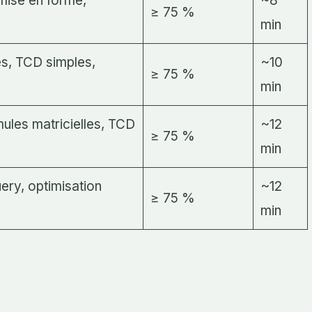
mise en forme,
~8
≥ 75 %
min
es, TCD simples,
~10
≥ 75 %
min
es matricielles, TCD
~12
≥ 75 %
min
y, optimisation
~12
≥ 75 %
min