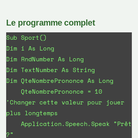
Le programme complet
Sub Sport()

Dim i As Long

Dim RndNumber As Long

Dim TextNumber As String

Dim QteNombrePrononce As Long

    QteNombrePrononce = 10  
'Changer cette valeur pour jouer 
plus longtemps

    Application.Speech.Speak "Prêt 
?"
