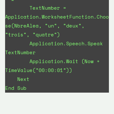
        TextNumber = 
Application.WorksheetFunction.Choo
se(NbreAlea, "un", "deux", 
"trois", "quatre")

        Application.Speech.Speak 
TextNumber

        Application.Wait (Now + 
TimeValue("00:00:01"))

    Next

End Sub