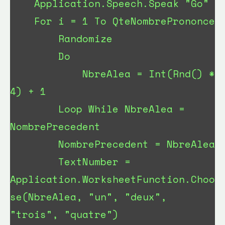
    Application.Speech.Speak "Go"

    For i = 1 To QteNombrePrononce 

        Randomize

        Do

            NbreAlea = Int(Rnd() * 
4) + 1

        Loop While NbreAlea = 
NombrePrecedent 

        NombrePrecedent = NbreAlea

        TextNumber = 
Application.WorksheetFunction.Choo
se(NbreAlea, "un", "deux", 
"trois", "quatre")
