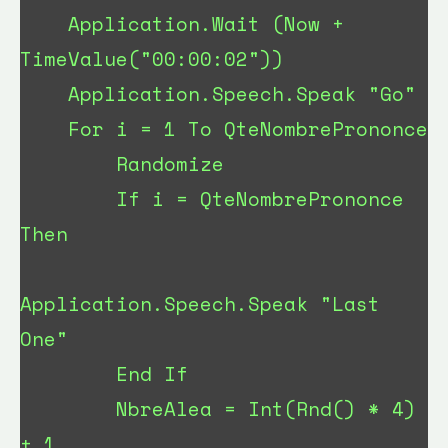
    Application.Wait (Now + 
TimeValue("00:00:02"))

    Application.Speech.Speak "Go"

    For i = 1 To QteNombrePrononce 

        Randomize

        If i = QteNombrePrononce 
Then

Application.Speech.Speak "Last 
One"

        End If

        NbreAlea = Int(Rnd() * 4) 
+ 1
