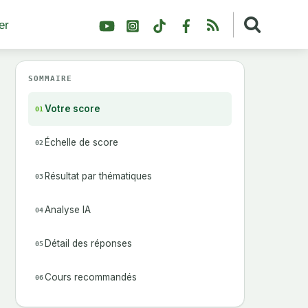
YouTube
Instagram
TikTok
Facebook
RSS
er
SOMMAIRE
Votre score
01
Échelle de score
02
Résultat par thématiques
03
Analyse IA
04
Détail des réponses
05
Cours recommandés
06